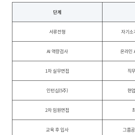
단계
서류전형
자기소
AI 역량검사
온라인 
1차 실무면접
직무
인턴십(5주)
현업
2차 임원면접
교육 후 입사
그룹공