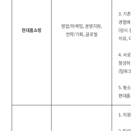
3. 
경험에
영업/마케팅, 경영지원,
현대홈쇼핑
(당시
전략/기획, 글로벌
이유, 
4. 
형성하
(팀워크
5. 평
현대홈
1. 