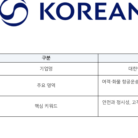
구분
기업명
대한항
여객·화물 항공운송
주요 영역
안전과 정시성, 고
핵심 키워드